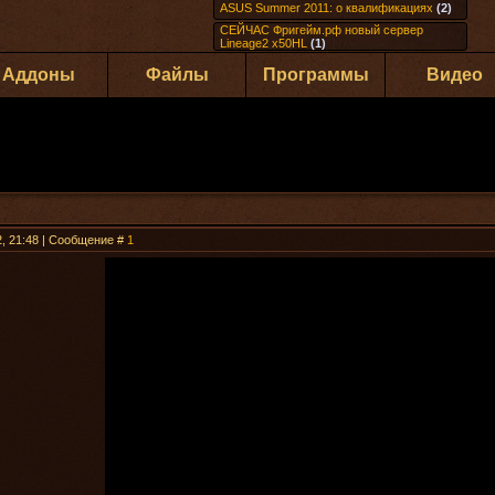
ASUS Summer 2011: о квалификациях
(2)
СЕЙЧАС Фригейм.рф новый сервер
Lineage2 x50HL
(1)
Аддоны
Файлы
Программы
Видео
2, 21:48 | Сообщение #
1