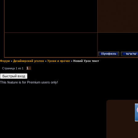
Форум
»
Дизайнерский уголок
»
Уроки и прочее
»
Новий Урок текст
1
Страница
1
из
1
This feature is for Premium users only!