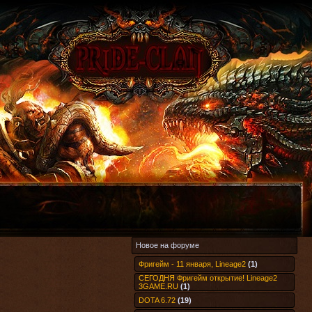
Новое на форуме
Фригейм - 11 января, Lineage2
(1)
СЕГОДНЯ Фригейм открытие! Lineage2
3GAME.RU
(1)
DOTA 6.72
(19)