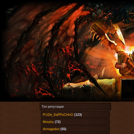
Топ репутации
Pr1De_KaPPuChInO
(123)
Morphy
(72)
Armagedon
(55)