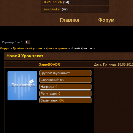
LIFeSTeaLeR
(54)
BloodSeeker
(47)
Главная
Форум
1
Страница
1
из
1
Форум
»
Дизайнерский уголок
»
Уроки и прочее
»
Новий Урок текст
Новий Урок текст
GameBOADR
Дата: Пятница, 18.05.201
Группа: Журналист
Сообщений: 83
Награды:
0
Репутация:
0
Замечания:
0%