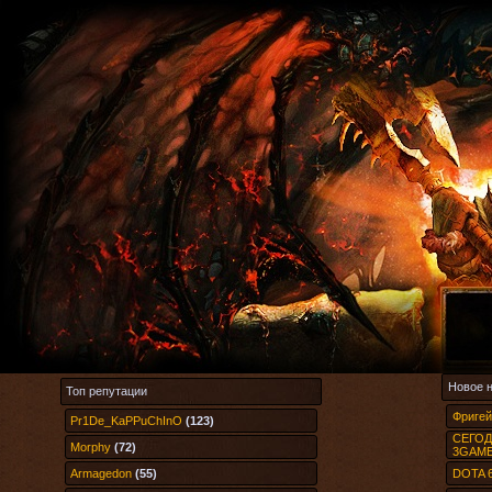
Новое 
Топ репутации
Фригей
Pr1De_KaPPuChInO
(123)
СЕГОДН
Morphy
(72)
3GAME
Armagedon
(55)
DOTA 6