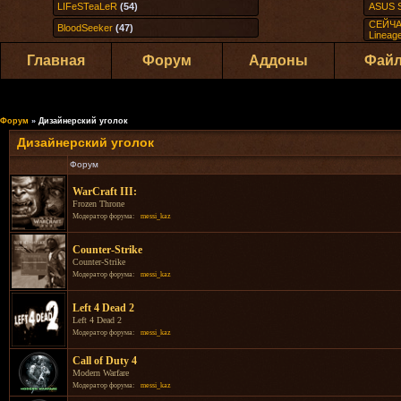
LIFeSTeaLeR
(54)
ASUS S
СЕЙЧА
BloodSeeker
(47)
Lineag
Главная
Форум
Аддоны
Фай
Форум
»
Дизайнерский уголок
Дизайнерский уголок
Форум
WarCraft III:
Frozen Throne
Модератор форума:
messi_kaz
Counter-Strike
Counter-Strike
Модератор форума:
messi_kaz
Left 4 Dead 2
Left 4 Dead 2
Модератор форума:
messi_kaz
Call of Duty 4
Modern Warfare
Модератор форума:
messi_kaz