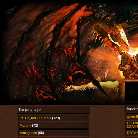
Новое 
Топ репутации
Фригей
Pr1De_KaPPuChInO
(123)
СЕГОДН
Morphy
(72)
3GAME
Armagedon
(55)
DOTA 6