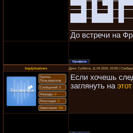
███─█─██─██
──█─█──█─█─
███─████─█─
_______________
До встречи на Ф
bigdjshadows
Дата: Суббота, 11.04.2020, 03:50 | Сообщ
Если хочешь след
Группа:
Пользователи
заглянуть на
этот
Сообщений: 5
Награды:
0
Репутация:
0
Замечания:
0%