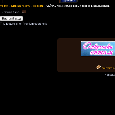
Форум
»
Главный Форум
»
Новости
»
СЕЙЧАС Фригейм.рф новый сервер Lineage2 x50HL
1
Страница
1
из
1
This feature is for Premium users only!
Контакты
Исполь