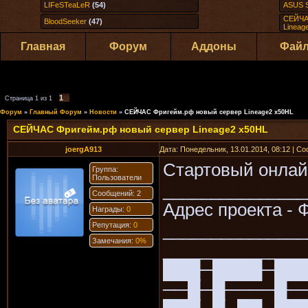
LIFeSTeaLeR
(54)
ASUS S
СЕЙЧА
BloodSeeker
(47)
Lineag
Главная
Форум
Аддоны
Фай
1
Страница
1
из
1
Форум
»
Главный Форум
»
Новости
»
СЕЙЧАС Фригейм.рф новый сервер Lineage2 x50HL
СЕЙЧАС Фригейм.рф новый сервер Lineage2 x50HL
joergA913
Дата: Понедельник, 13.01.2014, 08:12 | С
Стартовый онлайн
Группа:
Пользователи
_______________
Сообщений: 2
Адрес проекта - 
Награды:
0
_______________
Репутация:
0
Замечания:
0%
_______________
███─████─██
──█─█────█─