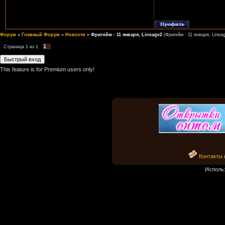
Форум
»
Главный Форум
»
Новости
»
Фригейм - 11 января, Lineage2
(Фригейм - 11 января, Linea
1
Страница
1
из
1
This feature is for Premium users only!
Контакты
Исполь