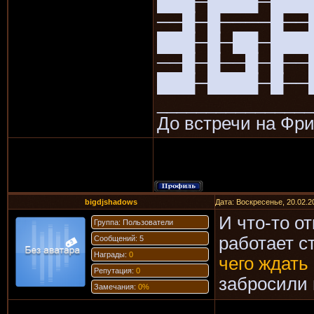
███─████─███
──█─█────█──
███─█─██─███
──█─█──█─█──
███─████─█──
________________
До встречи на Фри
bigdjshadows
Дата: Воскресенье, 20.02.2
И что-то от
Группа: Пользователи
работает с
Сообщений: 5
Награды:
0
чего ждать 
Репутация:
0
забросили 
Замечания:
0%