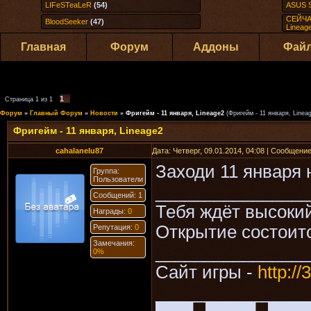
LIFeSTeaLeR
(54)
ASUS S
СЕЙЧА
BloodSeeker
(47)
Lineag
Главная
Форум
Аддоны
Фай
1
Страница
1
из
1
Форум
»
Главный Форум
»
Новости
»
Фригейм - 11 января, Lineage2
(Фригейм - 11 января, Linea
Фригейм - 11 января, Lineage2
cahalaneIu87
Дата: Четверг, 09.01.2014, 04:08 | Сообщени
Заходи 11 января 
Группа:
Пользователи
________________
Сообщений: 1
Тебя ждёт высокий
Награды:
0
Открытие состоитс
Репутация:
0
Замечания:
________________
0%
Сайт игры -
http:
________________