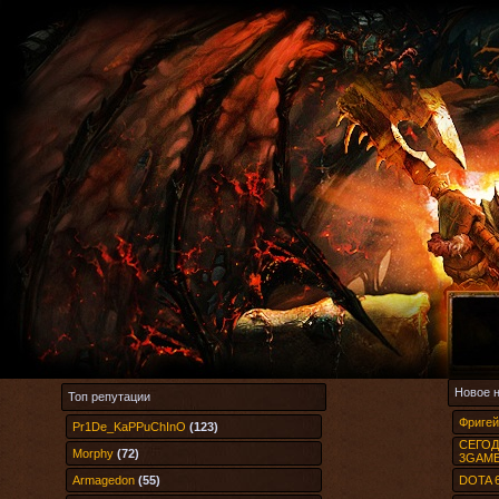
Новое 
Топ репутации
Фригей
Pr1De_KaPPuChInO
(123)
СЕГОДН
Morphy
(72)
3GAME
Armagedon
(55)
DOTA 6